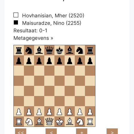
Hovhanisian, Mher (2520)
Maisuradze, Nino (2255)
Resultaat: 0-1
Klikken
Metagegevens »
om
te
openen.