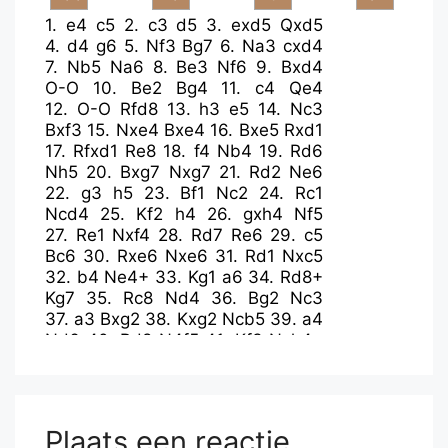
1.
e4
c5
2.
c3
d5
3.
exd5
Qxd5
4.
d4
g6
5.
Nf3
Bg7
6.
Na3
cxd4
7.
Nb5
Na6
8.
Be3
Nf6
9.
Bxd4
O-O
10.
Be2
Bg4
11.
c4
Qe4
12.
O-O
Rfd8
13.
h3
e5
14.
Nc3
Bxf3
15.
Nxe4
Bxe4
16.
Bxe5
Rxd1
17.
Rfxd1
Re8
18.
f4
Nb4
19.
Rd6
Nh5
20.
Bxg7
Nxg7
21.
Rd2
Ne6
22.
g3
h5
23.
Bf1
Nc2
24.
Rc1
Ncd4
25.
Kf2
h4
26.
gxh4
Nf5
27.
Re1
Nxf4
28.
Rd7
Re6
29.
c5
Bc6
30.
Rxe6
Nxe6
31.
Rd1
Nxc5
32.
b4
Ne4+
33.
Kg1
a6
34.
Rd8+
Kg7
35.
Rc8
Nd4
36.
Bg2
Nc3
37.
a3
Bxg2
38.
Kxg2
Ncb5
39.
a4
Nd6
40.
Rd8
N4f5
41.
Kf3
Nxh4+
42.
Kf4
Nhf5
43.
Ke5
Nc4+
44.
Ke4
Kf6
45.
a5
Ke6
46.
Rb8
Ncd6+
47.
Kd3
Ne7
48.
Kc3
Nec8
49.
Kd4
f5
50.
Ke3
Kd7
51.
b5
Kc7
Plaats een reactie
52.
Ra8
Nxb5
53.
Kf4
Nbd6