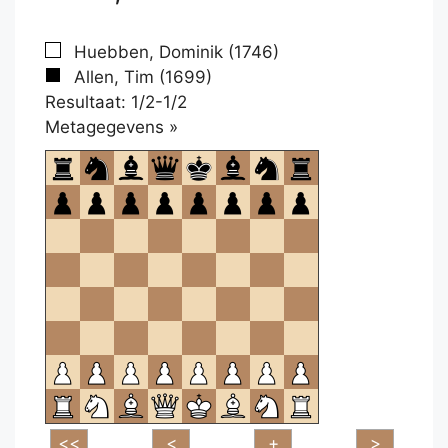
Huebben, Dominik (1746)
Allen, Tim (1699)
Resultaat: 1/2-1/2
Klikken
Metagegevens »
om
te
openen.