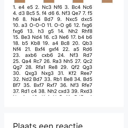
1.
e4
e5
2.
Nc3
Nf6
3.
Bc4
Nc6
4.
d3
Bc5
5.
f4
d6
6.
Nf3
Qe7
7.
f5
h6
8.
Na4
Bd7
9.
Nxc5
dxc5
10.
a3
O-O-O
11.
O-O
g6
12.
fxg6
fxg6
13.
h3
g5
14.
Nh2
Rhf8
15.
Be3
Nd4
16.
c3
Ne6
17.
b4
b6
18.
b5
Kb8
19.
a4
Bc8
20.
Qb3
Nf4
21.
Bxf4
gxf4
22.
a5
Rd6
23.
axb6
cxb6
24.
Nf3
Rd7
25.
Qa4
Rc7
26.
Ra3
Nh5
27.
Qc2
Qg7
28.
Rfa1
Re8
29.
Qf2
Qg3
30.
Qxg3
Nxg3
31.
Kf2
Ree7
32.
Nd2
Bd7
33.
Rb1
Be8
34.
Bd5
Bf7
35.
Bxf7
Rxf7
36.
Nf3
Rfe7
37.
Rd1
c4
38.
Nh2
cxd3
39.
Rxd3
Nxe4+
40.
Ke1
Nc5
41.
Rd5
e4
42.
Ng4
Re6
43.
Rd8+
Rc8
44.
Rxc8+
Kxc8
45.
Rxa7
e3
46.
Rh7
e2
47.
Nf2
Kb8
Plaats een reactie