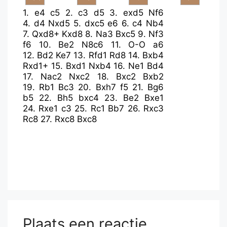
1.
e4
c5
2.
c3
d5
3.
exd5
Nf6
4.
d4
Nxd5
5.
dxc5
e6
6.
c4
Nb4
7.
Qxd8+
Kxd8
8.
Na3
Bxc5
9.
Nf3
f6
10.
Be2
N8c6
11.
O-O
a6
12.
Bd2
Ke7
13.
Rfd1
Rd8
14.
Bxb4
Rxd1+
15.
Bxd1
Nxb4
16.
Ne1
Bd4
17.
Nac2
Nxc2
18.
Bxc2
Bxb2
19.
Rb1
Bc3
20.
Bxh7
f5
21.
Bg6
b5
22.
Bh5
bxc4
23.
Be2
Bxe1
24.
Rxe1
c3
25.
Rc1
Bb7
26.
Rxc3
Rc8
27.
Rxc8
Bxc8
Plaats een reactie