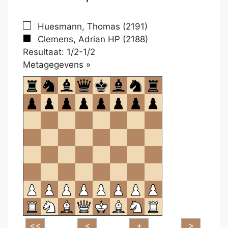
Huesmann, Thomas (2191)
Clemens, Adrian HP (2188)
Resultaat: 1/2-1/2
Klikken
Metagegevens »
om
te
openen.