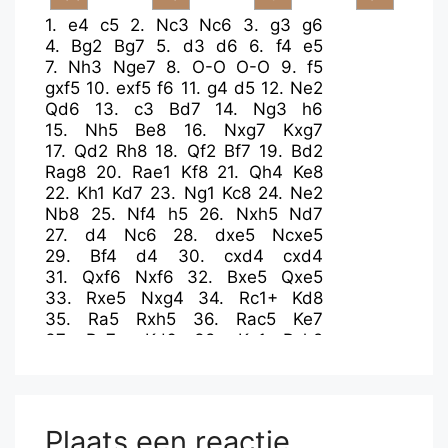
1.
e4
c5
2.
Nc3
Nc6
3.
g3
g6
4.
Bg2
Bg7
5.
d3
d6
6.
f4
e5
7.
Nh3
Nge7
8.
O-O
O-O
9.
f5
gxf5
10.
exf5
f6
11.
g4
d5
12.
Ne2
Qd6
13.
c3
Bd7
14.
Ng3
h6
15.
Nh5
Be8
16.
Nxg7
Kxg7
17.
Qd2
Rh8
18.
Qf2
Bf7
19.
Bd2
Rag8
20.
Rae1
Kf8
21.
Qh4
Ke8
22.
Kh1
Kd7
23.
Ng1
Kc8
24.
Ne2
Nb8
25.
Nf4
h5
26.
Nxh5
Nd7
27.
d4
Nc6
28.
dxe5
Ncxe5
29.
Bf4
d4
30.
cxd4
cxd4
31.
Qxf6
Nxf6
32.
Bxe5
Qxe5
33.
Rxe5
Nxg4
34.
Rc1+
Kd8
35.
Ra5
Rxh5
36.
Rac5
Ke7
37.
Rc7+
Kd6
38.
Kg1
Rxh2
39.
Rxf7
Rxg2+
40.
Kxg2
Ne5+
Plaats een reactie