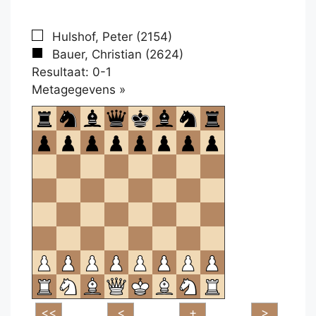
Hulshof, Peter (2154)
Bauer, Christian (2624)
Resultaat: 0-1
Klikken
Metagegevens »
om
te
openen.