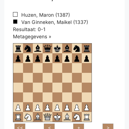
Huzen, Maron (1387)
Van Ginneken, Maikel (1337)
Resultaat: 0-1
Klikken
Metagegevens »
om
te
openen.