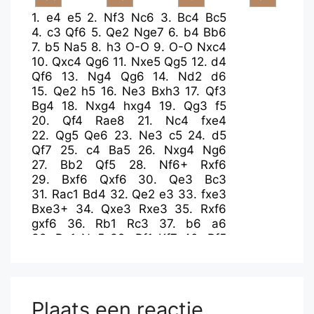
1.
e4
e5
2.
Nf3
Nc6
3.
Bc4
Bc5
4.
c3
Qf6
5.
Qe2
Nge7
6.
b4
Bb6
7.
b5
Na5
8.
h3
O-O
9.
O-O
Nxc4
10.
Qxc4
Qg6
11.
Nxe5
Qg5
12.
d4
Qf6
13.
Ng4
Qg6
14.
Nd2
d6
15.
Qe2
h5
16.
Ne3
Bxh3
17.
Qf3
Bg4
18.
Nxg4
hxg4
19.
Qg3
f5
20.
Qf4
Rae8
21.
Nc4
fxe4
22.
Qg5
Qe6
23.
Ne3
c5
24.
d5
Qf7
25.
c4
Ba5
26.
Nxg4
Ng6
27.
Bb2
Qf5
28.
Nf6+
Rxf6
29.
Bxf6
Qxf6
30.
Qe3
Bc3
31.
Rac1
Bd4
32.
Qe2
e3
33.
fxe3
Bxe3+
34.
Qxe3
Rxe3
35.
Rxf6
gxf6
36.
Rb1
Rc3
37.
b6
a6
38.
Re1
Ne5
39.
Rf1
Kf7
40.
Rf5
Nxc4
41.
Rh5
Kg6
42.
Rh8
Nxb6
43.
Rb8
Nxd5
44.
Rxb7
Nb4
45.
Rb6
d5
Plaats een reactie