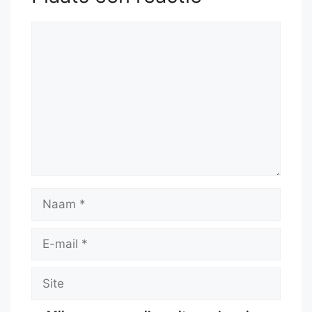
52.
Qc8+
Reactie
Naam
E-
mail
Site