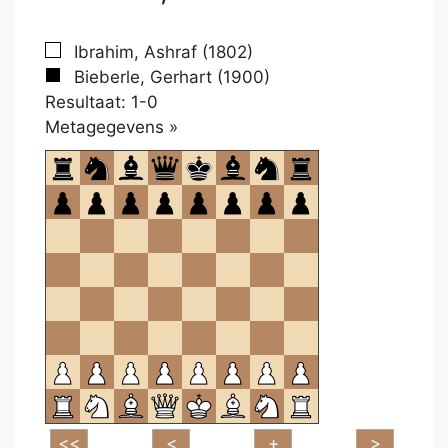
Ibrahim, Ashraf (1802)
Bieberle, Gerhart (1900)
Resultaat: 1-0
Klikken
Metagegevens »
om
te
openen.