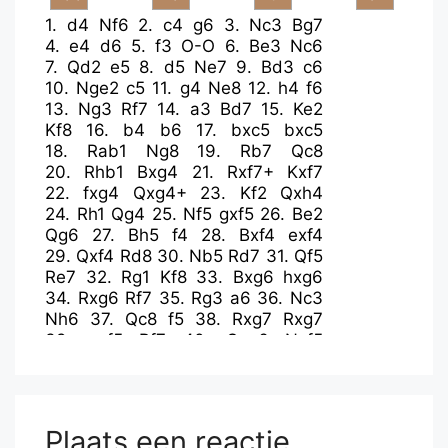
1.
d4
Nf6
2.
c4
g6
3.
Nc3
Bg7
4.
e4
d6
5.
f3
O-O
6.
Be3
Nc6
7.
Qd2
e5
8.
d5
Ne7
9.
Bd3
c6
10.
Nge2
c5
11.
g4
Ne8
12.
h4
f6
13.
Ng3
Rf7
14.
a3
Bd7
15.
Ke2
Kf8
16.
b4
b6
17.
bxc5
bxc5
18.
Rab1
Ng8
19.
Rb7
Qc8
20.
Rhb1
Bxg4
21.
Rxf7+
Kxf7
22.
fxg4
Qxg4+
23.
Kf2
Qxh4
24.
Rh1
Qg4
25.
Nf5
gxf5
26.
Be2
Qg6
27.
Bh5
f4
28.
Bxf4
exf4
29.
Qxf4
Rd8
30.
Nb5
Rd7
31.
Qf5
Re7
32.
Rg1
Kf8
33.
Bxg6
hxg6
34.
Rxg6
Rf7
35.
Rg3
a6
36.
Nc3
Nh6
37.
Qc8
f5
38.
Rxg7
Rxg7
39.
exf5
Rf7
40.
Qxa6
Nxf5
41.
Ke1
Nd4
42.
Nb5
Re7+
43.
Kd1
Nf5
44.
Kd2
Re4
45.
Qc8
Ne7
46.
Qd8
Kf7
47.
Nxd6+
Nxd6
48.
Qxd6
Rxc4
49.
Qe6+
Kf8
Plaats een reactie
50.
d6
Rd4+
51.
Ke2
Nc6