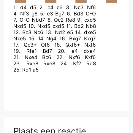
1.
d4
d5
2.
c4
c6
3.
Nc3
Nf6
4.
Nf3
g6
5.
e3
Bg7
6.
Bd3
O-O
7.
O-O
Nbd7
8.
Qc2
Re8
9.
cxd5
Nxd5
10.
Nxd5
cxd5
11.
Bd2
Nb8
12.
Bc3
Nc6
13.
Nd2
e5
14.
dxe5
Nxe5
15.
f4
Ng4
16.
Bxg7
Kxg7
17.
Qc3+
Qf6
18.
Qxf6+
Nxf6
19.
Rfe1
Bd7
20.
e4
dxe4
21.
Nxe4
Bc6
22.
Nxf6
Kxf6
23.
Rxe8
Rxe8
24.
Kf2
Rd8
25.
Rd1
a5
Plaats een reactie