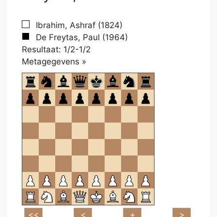
Ibrahim, Ashraf (1824)
De Freytas, Paul (1964)
Resultaat: 1/2-1/2
Klikken
Metagegevens »
om
te
openen.