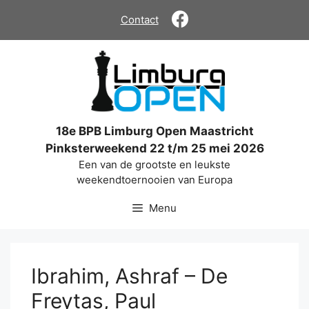
Ga
Contact
naar
de
inhoud
18e BPB Limburg Open Maastricht
Pinksterweekend 22 t/m 25 mei 2026
Een van de grootste en leukste
weekendtoernooien van Europa
Menu
Ibrahim, Ashraf – De
Freytas, Paul