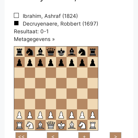
Ibrahim, Ashraf (1824)
Decruyenaere, Robbert (1697)
Resultaat: 0-1
Klikken
Metagegevens »
om
te
openen.