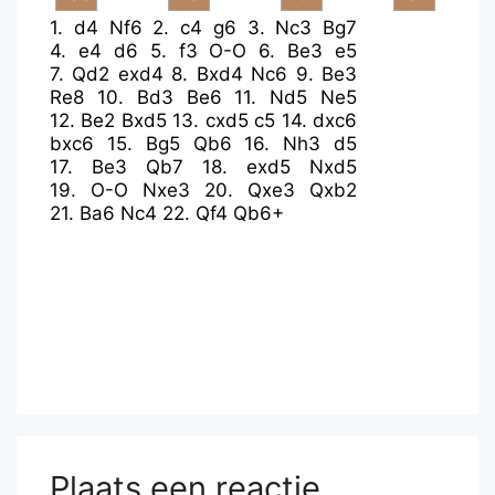
1.
d4
Nf6
2.
c4
g6
3.
Nc3
Bg7
4.
e4
d6
5.
f3
O-O
6.
Be3
e5
7.
Qd2
exd4
8.
Bxd4
Nc6
9.
Be3
Re8
10.
Bd3
Be6
11.
Nd5
Ne5
12.
Be2
Bxd5
13.
cxd5
c5
14.
dxc6
bxc6
15.
Bg5
Qb6
16.
Nh3
d5
17.
Be3
Qb7
18.
exd5
Nxd5
19.
O-O
Nxe3
20.
Qxe3
Qxb2
21.
Ba6
Nc4
22.
Qf4
Qb6+
Plaats een reactie