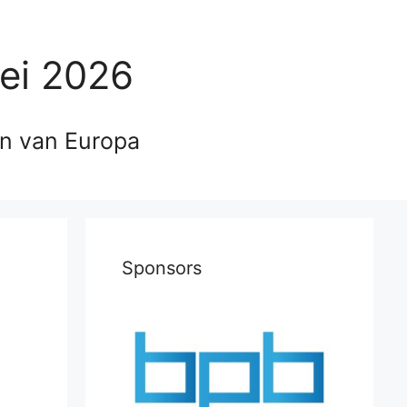
ei 2026
en van Europa
Sponsors