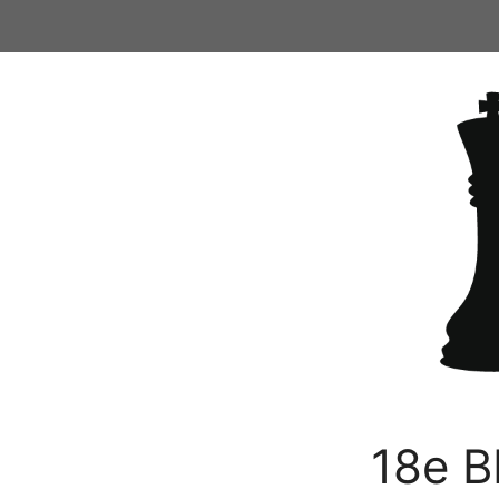
Ga
naar
de
inhoud
18e B