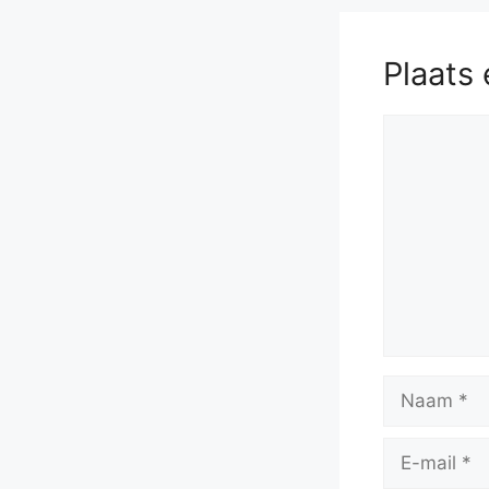
Plaats 
Reactie
Naam
E-
mail