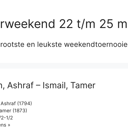
erweekend 22 t/m 25 m
rootste en leukste weekendtoernooi
m, Ashraf – Ismail, Tamer
 Ashraf (1794)
Tamer (1873)
/2-1/2
Klikken
ns »