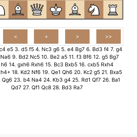
c4
e5
3.
d5
f5
4.
Nc3
g6
5.
e4
Bg7
6.
Bd3
f4
7.
g4
Na6
9.
Bd2
Nc5
10.
Be2
a5
11.
f3
Bf6
12.
g5
Bg7
h6
14.
gxh6
Rxh6
15.
Bc3
Bxb5
16.
cxb5
Rxh4
xh4+
18.
Kd2
Nf6
19.
Qe1
Qh6
20.
Kc2
g5
21.
Bxa5
3
Qg6
23.
b4
Na4
24.
Kb3
g4
25.
Rd1
Qf7
26.
Ba1
Qd7
27.
Qf1
Qc8
28.
Bd3
Ra7