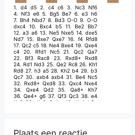
1.
d4
d5
2.
c4
c6
3.
Nc3
Nf6
4.
Nf3
e6
5.
Bg5
Be7
6.
e3
h6
7.
Bh4
Nbd7
8.
Bd3
O-O
9.
O-O
dxc4
10.
Bxc4
b5
11.
Be2
Bb7
12.
a3
a6
13.
Ne5
Nxe5
14.
dxe5
Nd7
15.
Bxe7
Qxe7
16.
f4
Rfd8
17.
Qc2
c5
18.
Ne4
Bxe4
19.
Qxe4
c4
20.
Rfd1
Nc5
21.
Qc2
Qa7
22.
Bf3
Rac8
23.
Rxd8+
Rxd8
24.
Rd1
Nd3
25.
Qe2
Rc8
26.
Kh1
Rd8
27.
h3
a5
28.
Kh2
b4
29.
b3
Qc7
30.
axb4
axb4
31.
Be4
Nc5
32.
Rxd8+
Qxd8
33.
Qxc4
Nxe4
34.
Qxe4
Qd2
35.
Qa8+
Kh7
36.
Qe4+
g6
37.
Qf3
Qc3
38.
e4
Kg8
39.
Kg3
Qe1+
40.
Kg4
h5+
41.
Kg5
Qd2
42.
Kh4
Qe1+
43.
Kg5
Kg7
44.
Qd3
Qc3
45.
Qf3
f6+
46.
Kh4
Qe1+
47.
g3
Qc3
48.
Qd1
Kh6
49.
Qd8
Qc8
Plaats een reactie
50.
Qxf6
Qg8
51.
Qg5+
Kh7
52.
f5