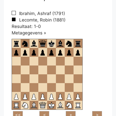
Ibrahim, Ashraf (1791)
Lecomte, Robin (1881)
Resultaat: 1-0
Klikken
Metagegevens »
om
te
openen.