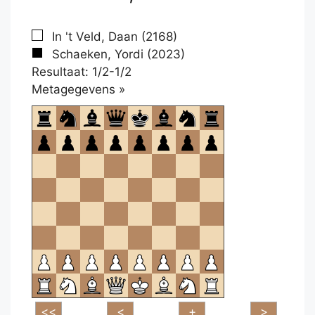
In 't Veld, Daan (2168)
Schaeken, Yordi (2023)
Resultaat: 1/2-1/2
Klikken
Metagegevens »
om
te
openen.