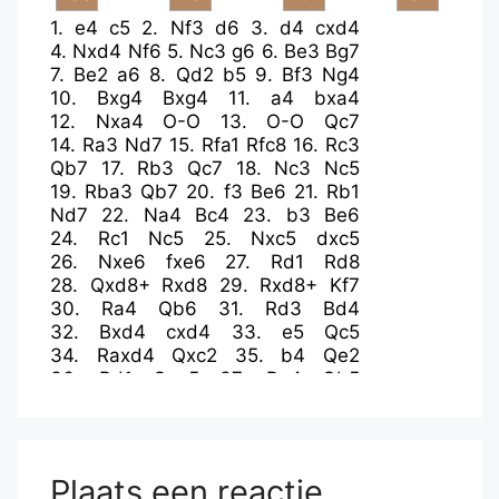
1.
e4
c5
2.
Nf3
d6
3.
d4
cxd4
4.
Nxd4
Nf6
5.
Nc3
g6
6.
Be3
Bg7
7.
Be2
a6
8.
Qd2
b5
9.
Bf3
Ng4
10.
Bxg4
Bxg4
11.
a4
bxa4
12.
Nxa4
O-O
13.
O-O
Qc7
14.
Ra3
Nd7
15.
Rfa1
Rfc8
16.
Rc3
Qb7
17.
Rb3
Qc7
18.
Nc3
Nc5
19.
Rba3
Qb7
20.
f3
Be6
21.
Rb1
Nd7
22.
Na4
Bc4
23.
b3
Be6
24.
Rc1
Nc5
25.
Nxc5
dxc5
26.
Nxe6
fxe6
27.
Rd1
Rd8
28.
Qxd8+
Rxd8
29.
Rxd8+
Kf7
30.
Ra4
Qb6
31.
Rd3
Bd4
32.
Bxd4
cxd4
33.
e5
Qc5
34.
Raxd4
Qxc2
35.
b4
Qe2
36.
Rd1
Qxe5
37.
Re4
Qb5
38.
Rde1
Qd5
39.
R1e2
Qd1+
40.
Kf2
Qd6
41.
g3
Qb6+
42.
Kg2
Qd6
43.
Rh4
Kg7
44.
Rhe4
Kf7
45.
Rh4
Kg7
Plaats een reactie