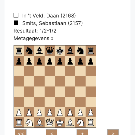
In 't Veld, Daan (2168)
Smits, Sebastiaan (2157)
Resultaat: 1/2-1/2
Klikken
Metagegevens »
om
te
openen.