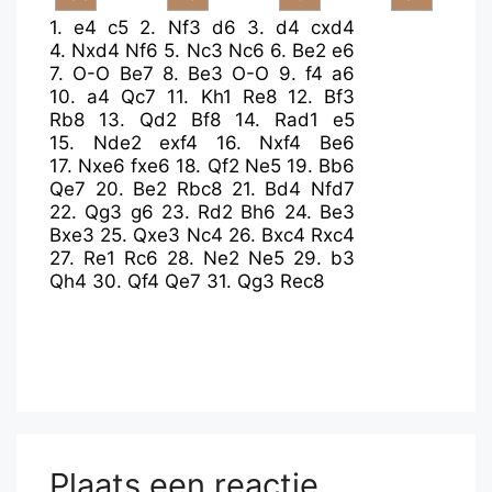
1.
e4
c5
2.
Nf3
d6
3.
d4
cxd4
4.
Nxd4
Nf6
5.
Nc3
Nc6
6.
Be2
e6
7.
O-O
Be7
8.
Be3
O-O
9.
f4
a6
10.
a4
Qc7
11.
Kh1
Re8
12.
Bf3
Rb8
13.
Qd2
Bf8
14.
Rad1
e5
15.
Nde2
exf4
16.
Nxf4
Be6
17.
Nxe6
fxe6
18.
Qf2
Ne5
19.
Bb6
Qe7
20.
Be2
Rbc8
21.
Bd4
Nfd7
22.
Qg3
g6
23.
Rd2
Bh6
24.
Be3
Bxe3
25.
Qxe3
Nc4
26.
Bxc4
Rxc4
27.
Re1
Rc6
28.
Ne2
Ne5
29.
b3
Qh4
30.
Qf4
Qe7
31.
Qg3
Rec8
Plaats een reactie