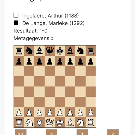
Ingelaere, Arthur (1188)
De Lange, Marieke (1292)
Resultaat: 1-0
Klikken
Metagegevens »
om
te
openen.