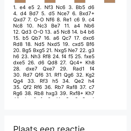
1.
e4
e5
2.
Nf3
Nc6
3.
Bb5
d6
4.
d4
Bd7
5.
d5
Nce7
6.
Bxd7+
Qxd7
7.
O-O
Nf6
8.
Re1
c6
9.
c4
Nc8
10.
Nc3
Be7
11.
a4
Nb6
12.
Qd3
O-O
13.
a5
Nc8
14.
b4
b6
15.
b5
Qb7
16.
a6
Qc7
17.
dxc6
Rd8
18.
Nd5
Nxd5
19.
cxd5
Bf6
20.
Bg5
Bxg5
21.
Nxg5
Ne7
22.
g3
h6
23.
Nh3
Rf8
24.
f4
f5
25.
fxe5
dxe5
26.
d6
Qd8
27.
Qc4+
Kh8
28.
dxe7
Qxe7
29.
Rad1
f4
30.
Rd7
Qf6
31.
Rf1
Qg6
32.
Kg2
Qg4
33.
Rf3
h5
34.
Qe2
h4
35.
Qf2
Rf6
36.
Rb7
Raf8
37.
c7
Rg6
38.
Rb8
hxg3
39.
Rxf8+
Kh7
40.
hxg3
fxg3
41.
Qxg3
Qxe4
42.
c8=Q
Qe2+
43.
Nf2
e4
44.
Qch3+
Rh6
45.
Qf5+
g6
46.
Qc7#
Plaats een reactie