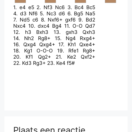
1.
e4
e5
2.
Nf3
Nc6
3.
Bc4
Bc5
4.
d3
Nf6
5.
Nc3
d6
6.
Bg5
Na5
7.
Nd5
c6
8.
Nxf6+
gxf6
9.
Bd2
Nxc4
10.
dxc4
Bg4
11.
O-O
Qd7
12.
h3
Bxh3
13.
gxh3
Qxh3
14.
Nh2
Rg8+
15.
Ng4
Rxg4+
16.
Qxg4
Qxg4+
17.
Kh1
Qxe4+
18.
Kg1
O-O-O
19.
Rfe1
Rg8+
20.
Kf1
Qg2+
21.
Ke2
Qxf2+
22.
Kd3
Rg3+
23.
Ke4
f5#
Plaats een reactie