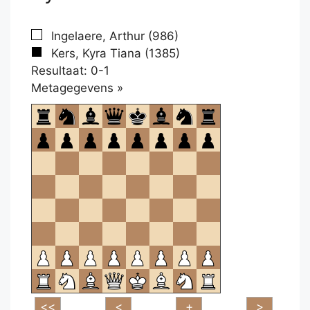
Ingelaere, Arthur (986)
Kers, Kyra Tiana (1385)
Resultaat: 0-1
Klikken
Metagegevens »
om
te
openen.