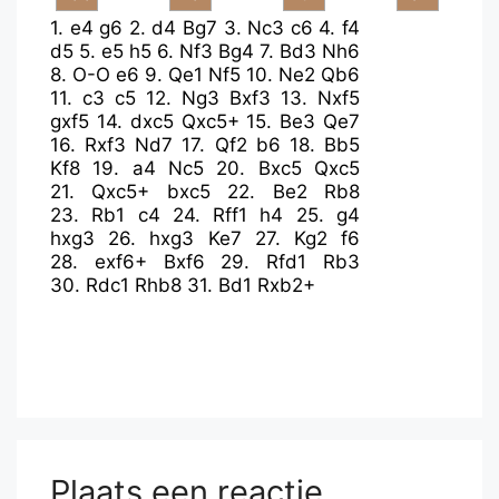
1.
e4
g6
2.
d4
Bg7
3.
Nc3
c6
4.
f4
d5
5.
e5
h5
6.
Nf3
Bg4
7.
Bd3
Nh6
8.
O-O
e6
9.
Qe1
Nf5
10.
Ne2
Qb6
11.
c3
c5
12.
Ng3
Bxf3
13.
Nxf5
gxf5
14.
dxc5
Qxc5+
15.
Be3
Qe7
16.
Rxf3
Nd7
17.
Qf2
b6
18.
Bb5
Kf8
19.
a4
Nc5
20.
Bxc5
Qxc5
21.
Qxc5+
bxc5
22.
Be2
Rb8
23.
Rb1
c4
24.
Rff1
h4
25.
g4
hxg3
26.
hxg3
Ke7
27.
Kg2
f6
28.
exf6+
Bxf6
29.
Rfd1
Rb3
30.
Rdc1
Rhb8
31.
Bd1
Rxb2+
Plaats een reactie