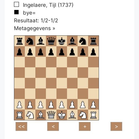
Ingelaere, Tijl (1737)
bye=
Resultaat: 1/2-1/2
Klikken
Metagegevens »
om
te
openen.