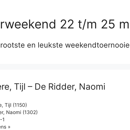
erweekend 22 t/m 25 m
rootste en leukste weekendtoernooi
re, Tijl – De Ridder, Naomi
, Tijl (1150)
r, Naomi (1302)
-1
Klikken
ns »