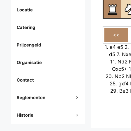
Locatie
Catering
Prijzengeld
1.
e4
e5
2.
d5
7.
Nx
11.
Nd2
Organisatie
Qxc5+
20.
Nb2
N
Contact
25.
gxf4
29.
Be3
Reglementen
Historie