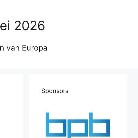
ei 2026
en van Europa
Sponsors