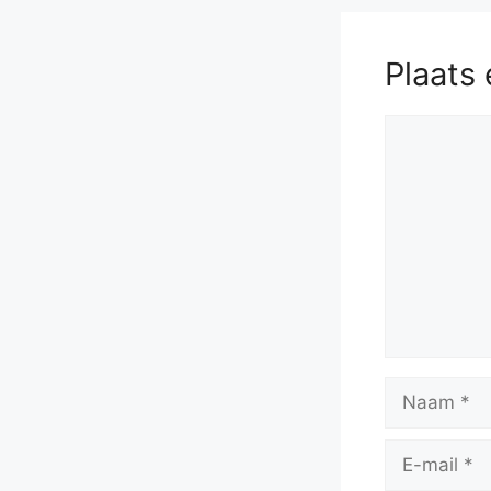
Plaats 
Reactie
Naam
E-
mail