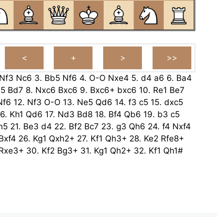
Nf3
Nc6
3.
Bb5
Nf6
4.
O-O
Nxe4
5.
d4
a6
6.
Ba4
e5
Bd7
8.
Nxc6
Bxc6
9.
Bxc6+
bxc6
10.
Re1
Be7
Nf6
12.
Nf3
O-O
13.
Ne5
Qd6
14.
f3
c5
15.
dxc5
16.
Kh1
Qd6
17.
Nd3
Bd8
18.
Bf4
Qb6
19.
b3
c5
h5
21.
Be3
d4
22.
Bf2
Bc7
23.
g3
Qh6
24.
f4
Nxf4
Bxf4
26.
Kg1
Qxh2+
27.
Kf1
Qh3+
28.
Ke2
Rfe8+
Rxe3+
30.
Kf2
Bg3+
31.
Kg1
Qh2+
32.
Kf1
Qh1#