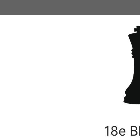
Ga
naar
de
inhoud
18e B