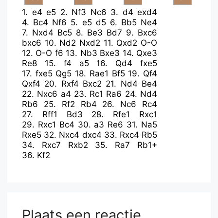
1.
e4
e5
2.
Nf3
Nc6
3.
d4
exd4
4.
Bc4
Nf6
5.
e5
d5
6.
Bb5
Ne4
7.
Nxd4
Bc5
8.
Be3
Bd7
9.
Bxc6
bxc6
10.
Nd2
Nxd2
11.
Qxd2
O-O
12.
O-O
f6
13.
Nb3
Bxe3
14.
Qxe3
Re8
15.
f4
a5
16.
Qd4
fxe5
17.
fxe5
Qg5
18.
Rae1
Bf5
19.
Qf4
Qxf4
20.
Rxf4
Bxc2
21.
Nd4
Be4
22.
Nxc6
a4
23.
Rc1
Ra6
24.
Nd4
Rb6
25.
Rf2
Rb4
26.
Nc6
Rc4
27.
Rff1
Bd3
28.
Rfe1
Rxc1
29.
Rxc1
Bc4
30.
a3
Re6
31.
Na5
Rxe5
32.
Nxc4
dxc4
33.
Rxc4
Rb5
34.
Rxc7
Rxb2
35.
Ra7
Rb1+
36.
Kf2
Plaats een reactie