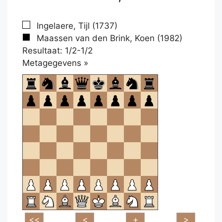
Ingelaere, Tijl (1737)
Maassen van den Brink, Koen (1982)
Resultaat: 1/2-1/2
Klikken
Metagegevens »
om
te
openen.