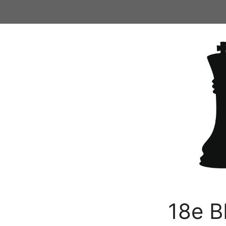
Ga
naar
de
inhoud
18e B