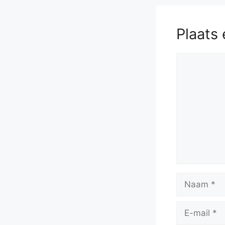
Plaats 
Reactie
Naam
E-
mail