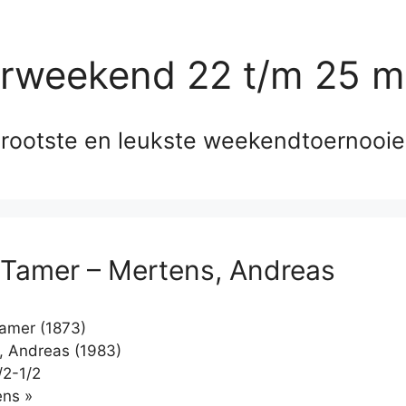
erweekend 22 t/m 25 m
rootste en leukste weekendtoernooi
, Tamer – Mertens, Andreas
Tamer (1873)
 Andreas (1983)
/2-1/2
Klikken
ns »