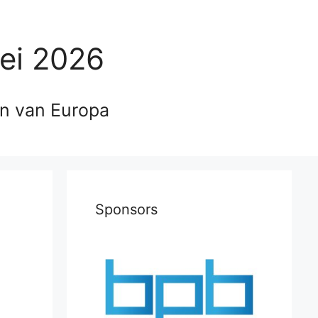
ei 2026
en van Europa
Sponsors