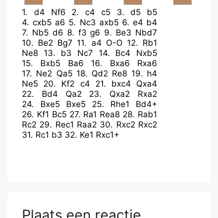
1.
d4
Nf6
2.
c4
c5
3.
d5
b5
4.
cxb5
a6
5.
Nc3
axb5
6.
e4
b4
7.
Nb5
d6
8.
f3
g6
9.
Be3
Nbd7
10.
Be2
Bg7
11.
a4
O-O
12.
Rb1
Ne8
13.
b3
Nc7
14.
Bc4
Nxb5
15.
Bxb5
Ba6
16.
Bxa6
Rxa6
17.
Ne2
Qa5
18.
Qd2
Re8
19.
h4
Ne5
20.
Kf2
c4
21.
bxc4
Qxa4
22.
Bd4
Qa2
23.
Qxa2
Rxa2
24.
Bxe5
Bxe5
25.
Rhe1
Bd4+
26.
Kf1
Bc5
27.
Ra1
Rea8
28.
Rab1
Rc2
29.
Rec1
Raa2
30.
Rxc2
Rxc2
31.
Rc1
b3
32.
Ke1
Rxc1+
Plaats een reactie