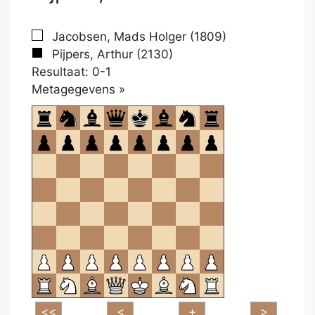
Jacobsen, Mads Holger (1809)
Pijpers, Arthur (2130)
Resultaat: 0-1
Klikken
Metagegevens »
om
te
openen.