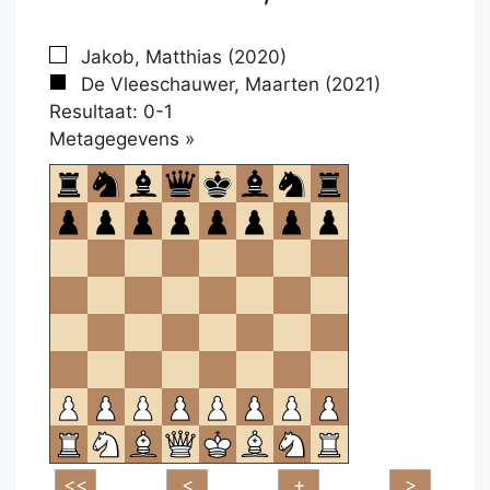
Jakob, Matthias (2020)
De Vleeschauwer, Maarten (2021)
Resultaat: 0-1
Klikken
Metagegevens »
om
te
openen.