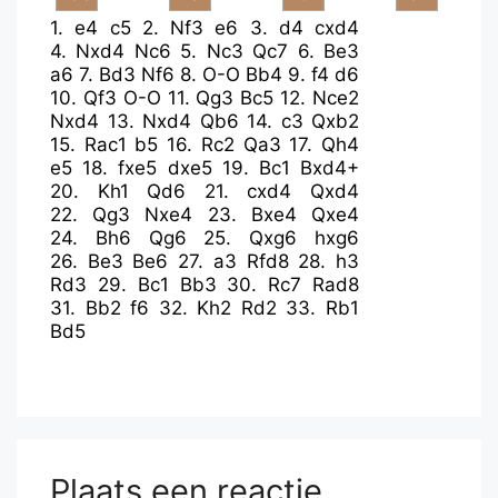
1.
e4
c5
2.
Nf3
e6
3.
d4
cxd4
4.
Nxd4
Nc6
5.
Nc3
Qc7
6.
Be3
a6
7.
Bd3
Nf6
8.
O-O
Bb4
9.
f4
d6
10.
Qf3
O-O
11.
Qg3
Bc5
12.
Nce2
Nxd4
13.
Nxd4
Qb6
14.
c3
Qxb2
15.
Rac1
b5
16.
Rc2
Qa3
17.
Qh4
e5
18.
fxe5
dxe5
19.
Bc1
Bxd4+
20.
Kh1
Qd6
21.
cxd4
Qxd4
22.
Qg3
Nxe4
23.
Bxe4
Qxe4
24.
Bh6
Qg6
25.
Qxg6
hxg6
26.
Be3
Be6
27.
a3
Rfd8
28.
h3
Rd3
29.
Bc1
Bb3
30.
Rc7
Rad8
31.
Bb2
f6
32.
Kh2
Rd2
33.
Rb1
Bd5
Plaats een reactie