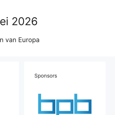
ei 2026
en van Europa
Sponsors