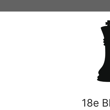
Ga
naar
de
inhoud
18e B