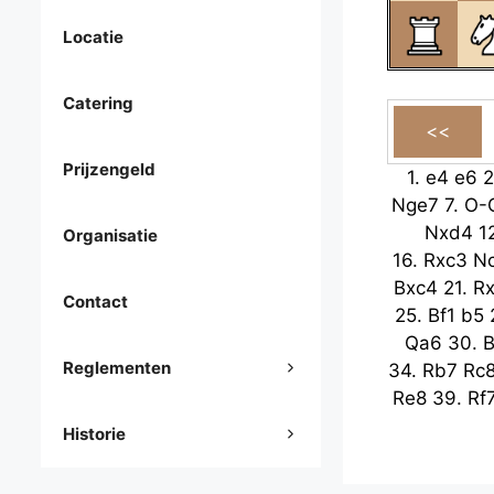
Locatie
Catering
Prijzengeld
1.
e4
e6
2
Nge7
7.
O-
Nxd4
1
Organisatie
16.
Rxc3
N
Bxc4
21.
R
Contact
25.
Bf1
b5
Qa6
30.
Reglementen
34.
Rb7
Rc
Re8
39.
Rf
Historie