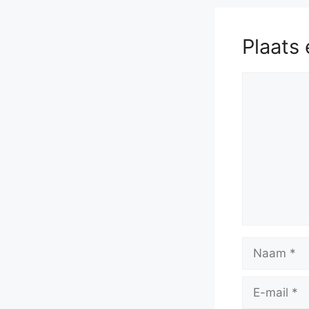
Plaats 
Reactie
Naam
E-
mail