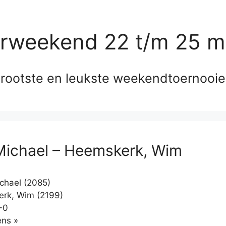
erweekend 22 t/m 25 m
rootste en leukste weekendtoernooi
Michael – Heemskerk, Wim
chael (2085)
rk, Wim (2199)
-0
Klikken
ns »