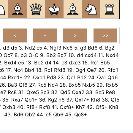
.
d3
d5
3.
Nd2
c5
4.
Ngf3
Nc6
5.
g3
Bd6
6.
Bg2
O
Qc7
8.
b3
O-O
9.
Bb2
Bd7
10.
d4
cxd4
11.
Nxd4
2.
Bxd4
e5
13.
Bb2
d4
14.
c3
dxc3
15.
Rc1
Bb5
c6
17.
Nc4
Bb4
18.
Rc1
Rfd8
19.
Qg4
Qe7
20.
Rfd1
xc4
Rxd1+
22.
Qxd1
Rd8
23.
Qc1
Bd2
24.
Qa1
Qd6
26.
Ba3
Qf6
27.
Rc5
Nd4
28.
Bxb5
Nxb5
29.
Rxb5
Be7
Rc8
31.
Qxe5
Bc3
32.
Qd5
Qxa2
33.
Bc5
Re8
8
35.
Rxa7
Qb1+
36.
Kg2
h6
37.
Qxf7+
Kh8
38.
Qf5
7
Qxb3
40.
Rf8+
Rxf8
41.
Qxf8+
Kh7
42.
Qf5+
Kh8
43.
Bd6
Qb2
44.
e5
Qb6
45.
Qc8+