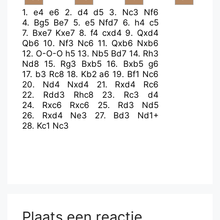
1.
e4
e6
2.
d4
d5
3.
Nc3
Nf6
4.
Bg5
Be7
5.
e5
Nfd7
6.
h4
c5
7.
Bxe7
Kxe7
8.
f4
cxd4
9.
Qxd4
Qb6
10.
Nf3
Nc6
11.
Qxb6
Nxb6
12.
O-O-O
h5
13.
Nb5
Bd7
14.
Rh3
Nd8
15.
Rg3
Bxb5
16.
Bxb5
g6
17.
b3
Rc8
18.
Kb2
a6
19.
Bf1
Nc6
20.
Nd4
Nxd4
21.
Rxd4
Rc6
22.
Rdd3
Rhc8
23.
Rc3
d4
24.
Rxc6
Rxc6
25.
Rd3
Nd5
26.
Rxd4
Ne3
27.
Bd3
Nd1+
28.
Kc1
Nc3
Plaats een reactie