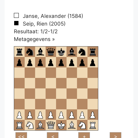
Janse, Alexander (1584)
Seip, Rien (2005)
Resultaat: 1/2-1/2
Klikken
Metagegevens »
om
te
openen.