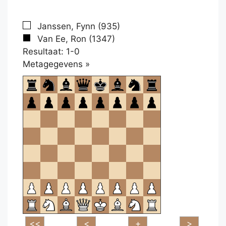
Janssen, Fynn (935)
Van Ee, Ron (1347)
Resultaat: 1-0
Klikken
Metagegevens »
om
te
openen.