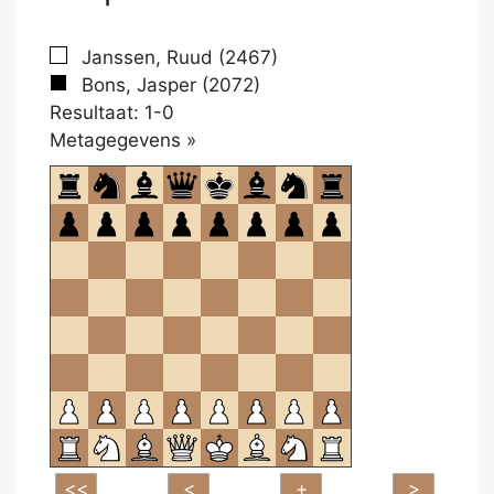
Janssen, Ruud (2467)
Bons, Jasper (2072)
Resultaat: 1-0
Klikken
Metagegevens »
om
te
openen.