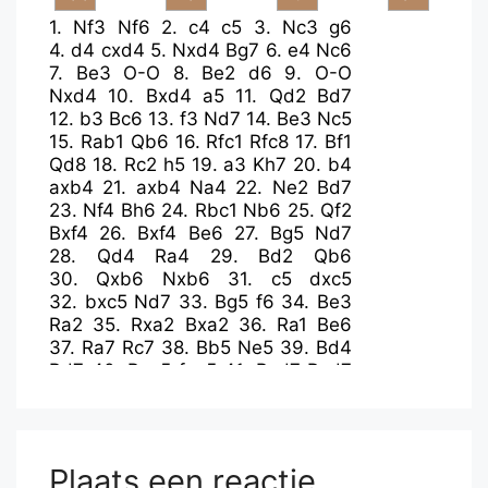
1.
Nf3
Nf6
2.
c4
c5
3.
Nc3
g6
4.
d4
cxd4
5.
Nxd4
Bg7
6.
e4
Nc6
7.
Be3
O-O
8.
Be2
d6
9.
O-O
Nxd4
10.
Bxd4
a5
11.
Qd2
Bd7
12.
b3
Bc6
13.
f3
Nd7
14.
Be3
Nc5
15.
Rab1
Qb6
16.
Rfc1
Rfc8
17.
Bf1
Qd8
18.
Rc2
h5
19.
a3
Kh7
20.
b4
axb4
21.
axb4
Na4
22.
Ne2
Bd7
23.
Nf4
Bh6
24.
Rbc1
Nb6
25.
Qf2
Bxf4
26.
Bxf4
Be6
27.
Bg5
Nd7
28.
Qd4
Ra4
29.
Bd2
Qb6
30.
Qxb6
Nxb6
31.
c5
dxc5
32.
bxc5
Nd7
33.
Bg5
f6
34.
Be3
Ra2
35.
Rxa2
Bxa2
36.
Ra1
Be6
37.
Ra7
Rc7
38.
Bb5
Ne5
39.
Bd4
Bd7
40.
Bxe5
fxe5
41.
Bxd7
Rxd7
42.
c6
Rd1+
43.
Kf2
Kg7
44.
cxb7
Rb1
45.
Ke3
Kf7
46.
Kd3
Ke6
47.
h4
Rb6
48.
Ra6
Plaats een reactie