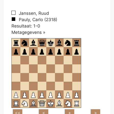
Janssen, Ruud
Pauly, Carlo (2318)
Resultaat: 1-0
Klikken
Metagegevens »
om
te
openen.