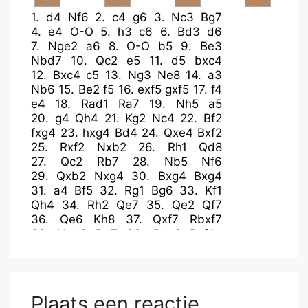
1.
d4
Nf6
2.
c4
g6
3.
Nc3
Bg7
4.
e4
O-O
5.
h3
c6
6.
Bd3
d6
7.
Nge2
a6
8.
O-O
b5
9.
Be3
Nbd7
10.
Qc2
e5
11.
d5
bxc4
12.
Bxc4
c5
13.
Ng3
Ne8
14.
a3
Nb6
15.
Be2
f5
16.
exf5
gxf5
17.
f4
e4
18.
Rad1
Ra7
19.
Nh5
a5
20.
g4
Qh4
21.
Kg2
Nc4
22.
Bf2
fxg4
23.
hxg4
Bd4
24.
Qxe4
Bxf2
25.
Rxf2
Nxb2
26.
Rh1
Qd8
27.
Qc2
Rb7
28.
Nb5
Nf6
29.
Qxb2
Nxg4
30.
Bxg4
Bxg4
31.
a4
Bf5
32.
Rg1
Bg6
33.
Kf1
Qh4
34.
Rh2
Qe7
35.
Qe2
Qf7
36.
Qe6
Kh8
37.
Qxf7
Rbxf7
38.
Nxd6
Rd7
39.
Rxg6
Rxf4+
40.
Nxf4
hxg6
Plaats een reactie