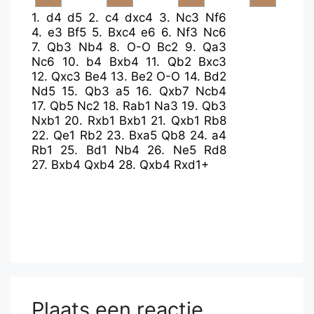
1.
d4
d5
2.
c4
dxc4
3.
Nc3
Nf6
4.
e3
Bf5
5.
Bxc4
e6
6.
Nf3
Nc6
7.
Qb3
Nb4
8.
O-O
Bc2
9.
Qa3
Nc6
10.
b4
Bxb4
11.
Qb2
Bxc3
12.
Qxc3
Be4
13.
Be2
O-O
14.
Bd2
Nd5
15.
Qb3
a5
16.
Qxb7
Ncb4
17.
Qb5
Nc2
18.
Rab1
Na3
19.
Qb3
Nxb1
20.
Rxb1
Bxb1
21.
Qxb1
Rb8
22.
Qe1
Rb2
23.
Bxa5
Qb8
24.
a4
Rb1
25.
Bd1
Nb4
26.
Ne5
Rd8
27.
Bxb4
Qxb4
28.
Qxb4
Rxd1+
Plaats een reactie