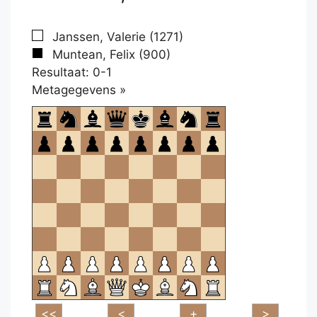
Janssen, Valerie (1271)
Muntean, Felix (900)
Resultaat: 0-1
Klikken
Metagegevens »
om
te
openen.