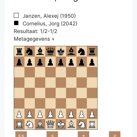
Janzen, Alexej (1950)
Cornelius, Jorg (2042)
Resultaat: 1/2-1/2
Klikken
Metagegevens »
om
te
openen.