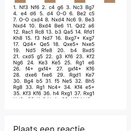
1.
Nf3
Nf6
2.
c4
g6
3.
Nc3
Bg7
4.
e4
d6
5.
d4
O-O
6.
Be2
c5
7.
O-O
cxd4
8.
Nxd4
Nc6
9.
Be3
Nxd4
10.
Bxd4
Be6
11.
Qd2
a6
12.
Rac1
Rc8
13.
b3
Qa5
14.
Rfd1
Kh8
15.
f3
Nd7
16.
Bxg7+
Kxg7
17.
Qd4+
Qe5
18.
Qxe5+
Nxe5
19.
Nd5
Rfe8
20.
b4
Bxd5
21.
cxd5
g5
22.
g3
Kf6
23.
Kf2
Ng6
24.
Ke3
Ke5
25.
Rg1
e6
26.
f4+
gxf4+
27.
gxf4+
Kf6
28.
dxe6
fxe6
29.
Rgd1
Ke7
30.
Bg4
b5
31.
f5
Ne5
32.
Bh5
Rg8
33.
Rg1
Nc4+
34.
Kf4
e5+
35.
Kf3
Kf6
36.
h4
Rxg1
37.
Rxg1
Nd2+
38.
Ke3
Nc4+
39.
Kf2
Nd2
Plaats een reactie