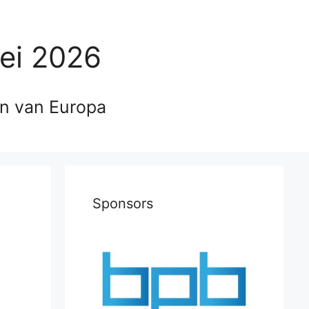
ei 2026
en van Europa
Sponsors