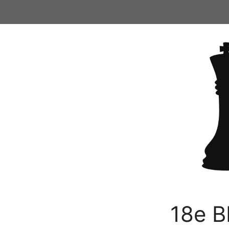
Ga
naar
de
inhoud
18e B