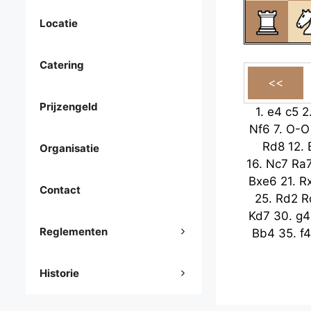
Locatie
Catering
Prijzengeld
1.
e4
c5
2
Nf6
7.
O-O
Rd8
12.
Organisatie
16.
Nc7
Ra
Bxe6
21.
R
Contact
25.
Rd2
R
Kd7
30.
g4
Reglementen
Bb4
35.
f4
Historie