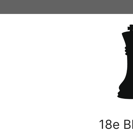
Ga
naar
de
inhoud
18e B