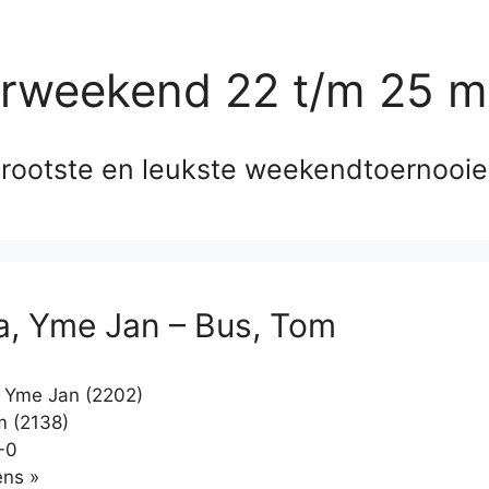
erweekend 22 t/m 25 m
rootste en leukste weekendtoernooi
a, Yme Jan – Bus, Tom
 Yme Jan (2202)
 (2138)
-0
Klikken
ns »