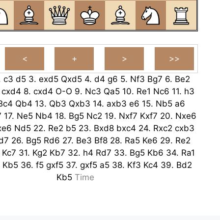
.
c3
d5
3.
exd5
Qxd5
4.
d4
g6
5.
Nf3
Bg7
6.
Be2
cxd4
8.
cxd4
O-O
9.
Nc3
Qa5
10.
Re1
Nc6
11.
h3
Bc4
Qb4
13.
Qb3
Qxb3
14.
axb3
e6
15.
Nb5
a6
7
17.
Ne5
Nb4
18.
Bg5
Nc2
19.
Nxf7
Kxf7
20.
Nxe6
xe6
Nd5
22.
Re2
b5
23.
Bxd8
bxc4
24.
Rxc2
cxb3
d7
26.
Bg5
Rd6
27.
Be3
Bf8
28.
Ra5
Ke6
29.
Re2
Kc7
31.
Kg2
Kb7
32.
h4
Rd7
33.
Bg5
Kb6
34.
Ra1
Kb5
36.
f5
gxf5
37.
gxf5
a5
38.
Kf3
Kc4
39.
Bd2
Kb5
Time