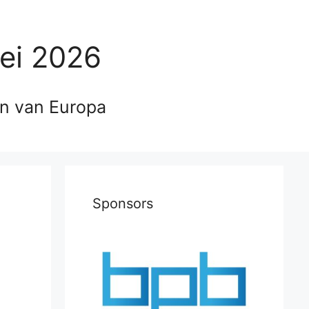
ei 2026
en van Europa
Sponsors