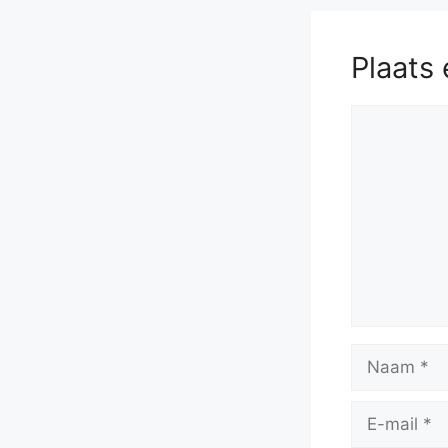
Plaats 
Reactie
Naam
E-
mail