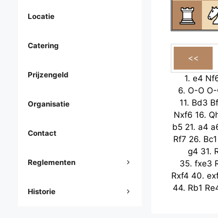
Locatie
Catering
Prijzengeld
1.
e4
Nf
6.
O-O
O-
11.
Bd3
B
Organisatie
Nxf6
16.
Q
b5
21.
a4
a
Contact
Rf7
26.
Bc1
g4
31.
Reglementen
35.
fxe3
Rxf4
40.
ex
44.
Rb1
Re
Historie
Kf7
49.
g3