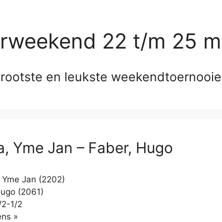
erweekend 22 t/m 25 m
rootste en leukste weekendtoernooi
a, Yme Jan – Faber, Hugo
 Yme Jan (2202)
ugo (2061)
/2-1/2
Klikken
ns »