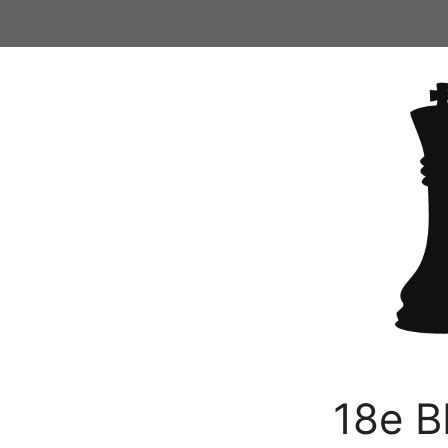
Ga
naar
de
inhoud
18e B