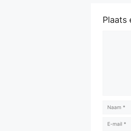
Plaats 
Reactie
Naam
E-
mail