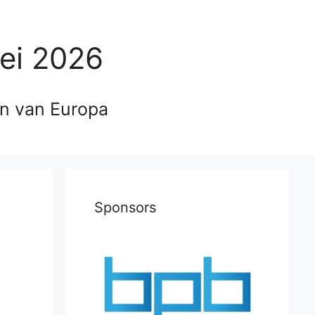
ei 2026
en van Europa
Sponsors