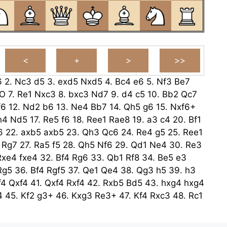
6
2.
Nc3
d5
3.
exd5
Nxd5
4.
Bc4
e6
5.
Nf3
Be7
O
7.
Re1
Nxc3
8.
bxc3
Nd7
9.
d4
c5
10.
Bb2
Qc7
f6
12.
Nd2
b6
13.
Ne4
Bb7
14.
Qh5
g6
15.
Nxf6+
h4
Nd5
17.
Re5
f6
18.
Ree1
Rae8
19.
a3
c4
20.
Bf1
6
22.
axb5
axb5
23.
Qh3
Qc6
24.
Re4
g5
25.
Ree1
Rg7
27.
Ra5
f5
28.
Qh5
Nf6
29.
Qd1
Ne4
30.
Re3
Rxe4
fxe4
32.
Bf4
Rg6
33.
Qb1
Rf8
34.
Be5
e3
Rg5
36.
Bf4
Rgf5
37.
Qe1
Qe4
38.
Qg3
h5
39.
h3
f4
Qxf4
41.
Qxf4
Rxf4
42.
Rxb5
Bd5
43.
hxg4
hxg4
4
45.
Kf2
g3+
46.
Kxg3
Re3+
47.
Kf4
Rxc3
48.
Rc1
Rf3+
50.
Kg4
Rf2
51.
c3
Kf6
52.
Bh3
Kg6
53.
Re1
Rf8
54.
Rf1
Rb8
.....