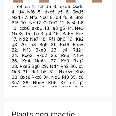
1.
e4
c5
2.
c3
d5
3.
exd5
Qxd5
4.
d4
Nf6
5.
dxc5
e5
6.
Qxd5
Nxd5
7.
Nf3
Nc6
8.
b4
f6
9.
Bb2
Bf5
10.
Nbd2
O-O-O
11.
Nc4
b6
12.
cxb6
axb6
13.
a3
g5
14.
Ne3
Nxe3
15.
fxe3
g4
16.
Ba6+
Kc7
17.
Nd2
Ne7
18.
Rf1
Bh6
19.
Ke2
g3
20.
h3
Bg6
21.
Rxf6
Bh5+
22.
Nf3
Bxe3
23.
c4
Rd2+
24.
Kxe3
Rxb2
25.
Re6
Nf5+
26.
Ke4
Nd6+
27.
Ke3
Rxg2
28.
Rxe5
Bg6
29.
Nd4
Rh2
30.
c5
Nc8
31.
Rc1
b5
32.
Nxb5+
Kb8
33.
Bxc8
Rxc8
34.
Nd6
Rf8
35.
c6
Kc7
36.
Nb5+
Kb6
37.
c7
g2
38.
Rg1
Rxh3+
39.
Kd2
Bd3
40.
Rxg2
Bxb5
41.
Rc5
Rxa3
42.
c8=Q
Rxc8
43.
Rxc8
Ra2+
44.
Rc2
Ra3
45.
Rg4
Rd3+
46.
Ke1
Rd6
47.
Kf2
Ba6
48.
Rc5
Plaats een reactie
h5
49.
Rxh5
Re6
50.
Rd4
Bb7