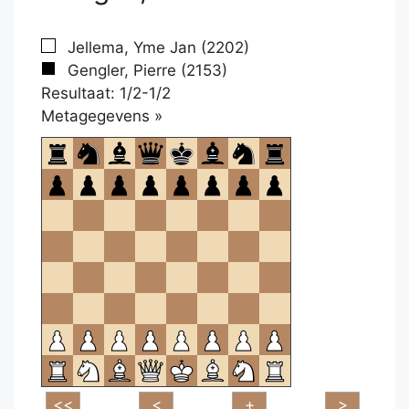
Jellema, Yme Jan (2202)
Gengler, Pierre (2153)
Resultaat: 1/2-1/2
Klikken
Metagegevens »
om
te
openen.