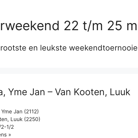
erweekend 22 t/m 25 m
rootste en leukste weekendtoernooi
a, Yme Jan – Van Kooten, Luuk
 Yme Jan (2112)
en, Luuk (2250)
/2-1/2
Klikken
ns »