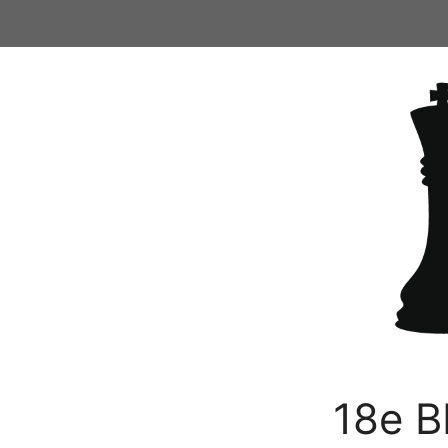
Ga
naar
de
inhoud
18e B