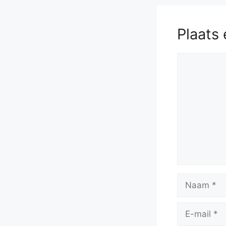
Plaats 
Reactie
Naam
E-
mail