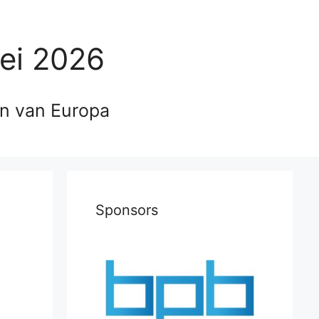
ei 2026
en van Europa
Sponsors