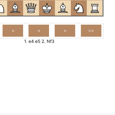
1.
e4
e5
2.
Nf3