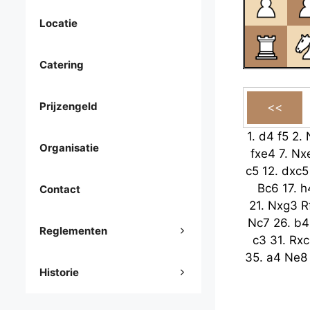
Locatie
Catering
Prijzengeld
1.
d4
f5
2.
Organisatie
fxe4
7.
Nx
c5
12.
dxc5
Bc6
17.
h
Contact
21.
Nxg3
R
Nc7
26.
b4
Reglementen
c3
31.
Rxc
35.
a4
Ne8
Historie