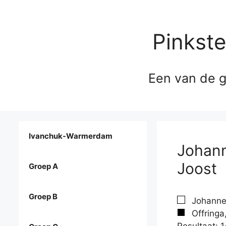
Pinkst
Een van de g
Ivanchuk-Warmerdam
Johann
Joost
Groep A
Groep B
Johannes
Offringa