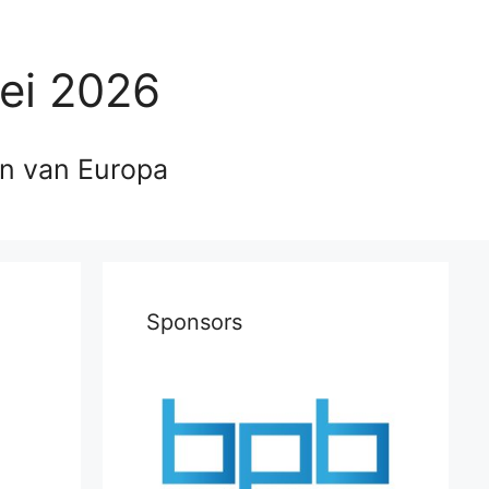
ei 2026
en van Europa
Sponsors