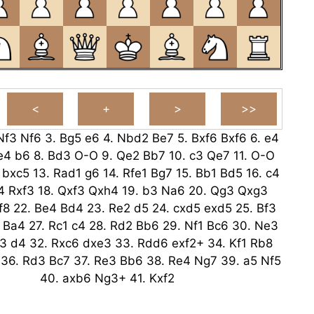
Nf3
Nf6
3.
Bg5
e6
4.
Nbd2
Be7
5.
Bxf6
Bxf6
6.
e4
e4
b6
8.
Bd3
O-O
9.
Qe2
Bb7
10.
c3
Qe7
11.
O-O
bxc5
13.
Rad1
g6
14.
Rfe1
Bg7
15.
Bb1
Bd5
16.
c4
4
Rxf3
18.
Qxf3
Qxh4
19.
b3
Na6
20.
Qg3
Qxg3
f8
22.
Be4
Bd4
23.
Re2
d5
24.
cxd5
exd5
25.
Bf3
Ba4
27.
Rc1
c4
28.
Rd2
Bb6
29.
Nf1
Bc6
30.
Ne3
3
d4
32.
Rxc6
dxe3
33.
Rdd6
exf2+
34.
Kf1
Rb8
36.
Rd3
Bc7
37.
Re3
Bb6
38.
Re4
Ng7
39.
a5
Nf5
40.
axb6
Ng3+
41.
Kxf2