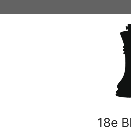
Ga
naar
de
inhoud
18e B