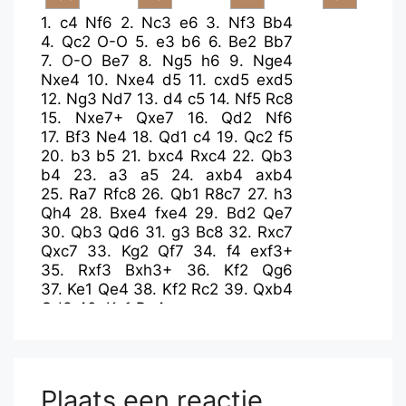
1.
c4
Nf6
2.
Nc3
e6
3.
Nf3
Bb4
4.
Qc2
O-O
5.
e3
b6
6.
Be2
Bb7
7.
O-O
Be7
8.
Ng5
h6
9.
Nge4
Nxe4
10.
Nxe4
d5
11.
cxd5
exd5
12.
Ng3
Nd7
13.
d4
c5
14.
Nf5
Rc8
15.
Nxe7+
Qxe7
16.
Qd2
Nf6
17.
Bf3
Ne4
18.
Qd1
c4
19.
Qc2
f5
20.
b3
b5
21.
bxc4
Rxc4
22.
Qb3
b4
23.
a3
a5
24.
axb4
axb4
25.
Ra7
Rfc8
26.
Qb1
R8c7
27.
h3
Qh4
28.
Bxe4
fxe4
29.
Bd2
Qe7
30.
Qb3
Qd6
31.
g3
Bc8
32.
Rxc7
Qxc7
33.
Kg2
Qf7
34.
f4
exf3+
35.
Rxf3
Bxh3+
36.
Kf2
Qg6
37.
Ke1
Qe4
38.
Kf2
Rc2
39.
Qxb4
Qd3
40.
Ke1
Bg4
Plaats een reactie