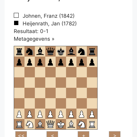
Johnen, Franz (1842)
Heijenrath, Jan (1782)
Resultaat: 0-1
Klikken
Metagegevens »
om
te
openen.