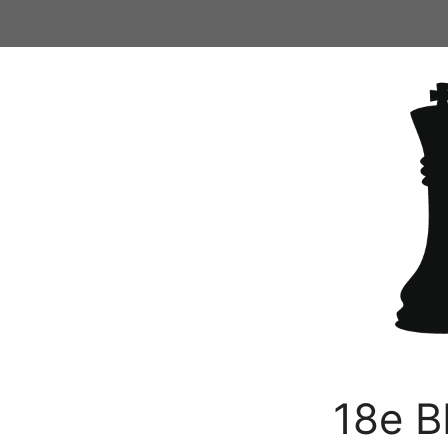
Ga
naar
de
inhoud
18e B