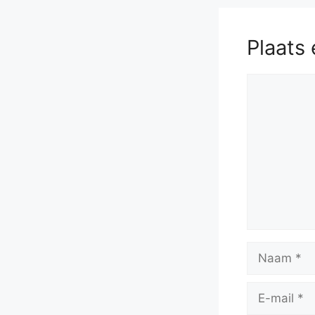
Plaats 
Reactie
Naam
E-
mail