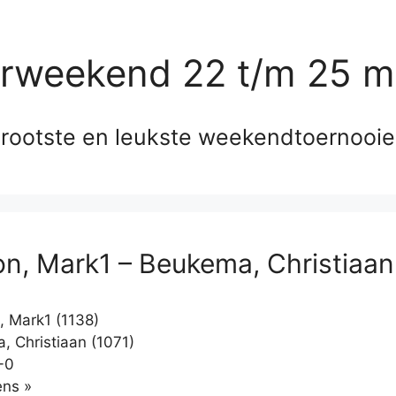
erweekend 22 t/m 25 m
rootste en leukste weekendtoernooi
n, Mark1 – Beukema, Christiaan
 Mark1 (1138)
 Christiaan (1071)
-0
Klikken
ns »