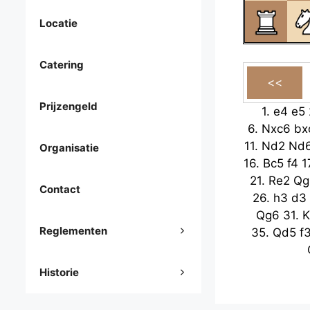
Locatie
Catering
Prijzengeld
1.
e4
e5
6.
Nxc6
bx
11.
Nd2
Nd
Organisatie
16.
Bc5
f4
1
21.
Re2
Qg
Contact
26.
h3
d3
Qg6
31.
K
Reglementen
35.
Qd5
f
Historie