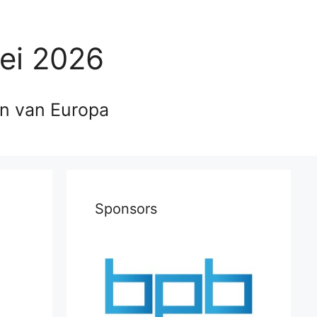
ei 2026
en van Europa
Sponsors