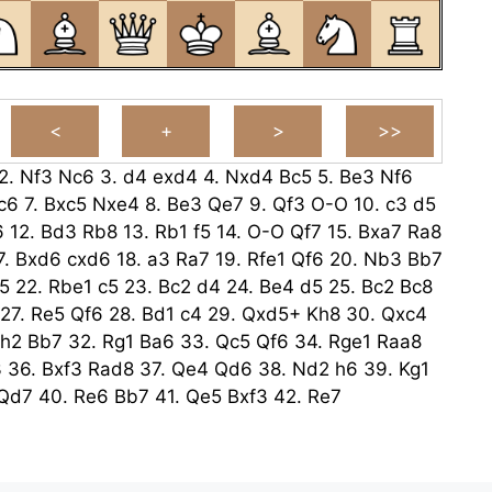
2.
Nf3
Nc6
3.
d4
exd4
4.
Nxd4
Bc5
5.
Be3
Nf6
c6
7.
Bxc5
Nxe4
8.
Be3
Qe7
9.
Qf3
O-O
10.
c3
d5
6
12.
Bd3
Rb8
13.
Rb1
f5
14.
O-O
Qf7
15.
Bxa7
Ra8
7.
Bxd6
cxd6
18.
a3
Ra7
19.
Rfe1
Qf6
20.
Nb3
Bb7
5
22.
Rbe1
c5
23.
Bc2
d4
24.
Be4
d5
25.
Bc2
Bc8
27.
Re5
Qf6
28.
Bd1
c4
29.
Qxd5+
Kh8
30.
Qxc4
h2
Bb7
32.
Rg1
Ba6
33.
Qc5
Qf6
34.
Rge1
Raa8
3
36.
Bxf3
Rad8
37.
Qe4
Qd6
38.
Nd2
h6
39.
Kg1
Qd7
40.
Re6
Bb7
41.
Qe5
Bxf3
42.
Re7