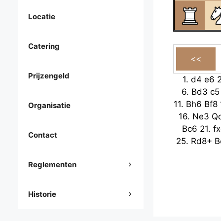
Locatie
Catering
Prijzengeld
1.
d4
e6
6.
Bd3
c5
11.
Bh6
Bf8
Organisatie
16.
Ne3
Q
Bc6
21.
f
Contact
25.
Rd8+
B
Reglementen
Historie