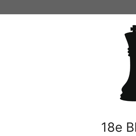
Ga
naar
de
inhoud
18e B