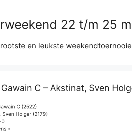
erweekend 22 t/m 25 m
rootste en leukste weekendtoernooi
 Gawain C – Akstinat, Sven Holg
awain C (2522)
, Sven Holger (2179)
-0
Klikken
ns »