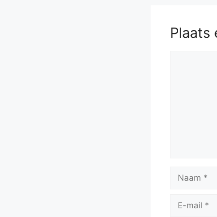
Plaats 
Reactie
Naam
E-
mail