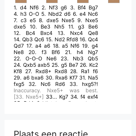
1.
d4
Nf6
2.
Nf3
g6
3.
Bf4
Bg7
4.
h3
O-O
5.
Nbd2
d6
6.
e4
Nc6
7.
c3
e5
8.
dxe5
Nxe5
9.
Nxe5
dxe5
10.
Be3
Nh5
11.
g3
Be6
12.
Bc4
Bxc4
13.
Nxc4
Qe8
14.
Qb3
Qc6
15.
Nd2
Rfd8
16.
Qc4
Qd7
17.
a4
a6
18.
a5
Nf6
19.
g4
Ne8
20.
f3
Bf6
21.
h4
Ng7
22.
O-O-O
Ne6
23.
Nb3
Qb5
24.
Qxb5
axb5
25.
g5
Be7
26.
Kc2
Kf8
27.
Rxd8+
Rxd8
28.
Ra1
f6
29.
a6
bxa6
30.
Rxa6
Kf7
31.
Na5
fxg5
32.
Nc6
Rd6
33.
hxg5?!
Inaccuracy.
Nxe5+
was best.
[
33.
Nxe5+
]
33...
Kg7
34.
f4
exf4
35.
Bd4+?
Mistake.
e5
was best.
[
35.
e5
Rd7
36.
Nb8
Rd8
37.
Rxe6
Bxg5
38.
Ba7
f3
39.
Rc6
Rxb8
40.
Rxc7+
Kg8
41.
Kd3
Rf8
]
35...
Kf7?!
Inaccuracy.
Nxd4+
was
Plaats een reactie
best.
[
35...
Nxd4+
36.
cxd4
f3