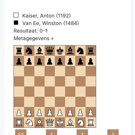
Kaiser, Anton (1192)
Van Ee, Winston (1484)
Resultaat: 0-1
Klikken
Metagegevens »
om
te
openen.