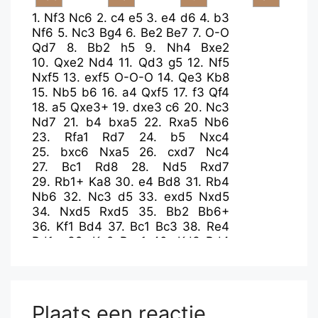
1.
Nf3
Nc6
2.
c4
e5
3.
e4
d6
4.
b3
Nf6
5.
Nc3
Bg4
6.
Be2
Be7
7.
O-O
Qd7
8.
Bb2
h5
9.
Nh4
Bxe2
10.
Qxe2
Nd4
11.
Qd3
g5
12.
Nf5
Nxf5
13.
exf5
O-O-O
14.
Qe3
Kb8
15.
Nb5
b6
16.
a4
Qxf5
17.
f3
Qf4
18.
a5
Qxe3+
19.
dxe3
c6
20.
Nc3
Nd7
21.
b4
bxa5
22.
Rxa5
Nb6
23.
Rfa1
Rd7
24.
b5
Nxc4
25.
bxc6
Nxa5
26.
cxd7
Nc4
27.
Bc1
Rd8
28.
Nd5
Rxd7
29.
Rb1+
Ka8
30.
e4
Bd8
31.
Rb4
Nb6
32.
Nc3
d5
33.
exd5
Nxd5
34.
Nxd5
Rxd5
35.
Bb2
Bb6+
36.
Kf1
Bd4
37.
Bc1
Bc3
38.
Re4
Rd1+
39.
Ke2
Rxc1
40.
Kd3
Bd4
41.
Re2
a5
42.
Ra2
Ra1
Plaats een reactie