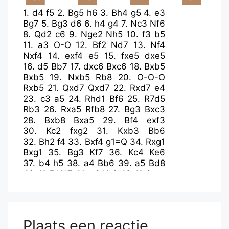
1.
d4
f5
2.
Bg5
h6
3.
Bh4
g5
4.
e3
Bg7
5.
Bg3
d6
6.
h4
g4
7.
Nc3
Nf6
8.
Qd2
c6
9.
Nge2
Nh5
10.
f3
b5
11.
a3
O-O
12.
Bf2
Nd7
13.
Nf4
Nxf4
14.
exf4
e5
15.
fxe5
dxe5
16.
d5
Bb7
17.
dxc6
Bxc6
18.
Bxb5
Bxb5
19.
Nxb5
Rb8
20.
O-O-O
Rxb5
21.
Qxd7
Qxd7
22.
Rxd7
e4
23.
c3
a5
24.
Rhd1
Bf6
25.
R7d5
Rb3
26.
Rxa5
Rfb8
27.
Bg3
Bxc3
28.
Bxb8
Bxa5
29.
Bf4
exf3
30.
Kc2
fxg2
31.
Kxb3
Bb6
32.
Bh2
f4
33.
Bxf4
g1=Q
34.
Rxg1
Bxg1
35.
Bg3
Kf7
36.
Kc4
Ke6
37.
b4
h5
38.
a4
Bb6
39.
a5
Bd8
40.
Kc5
Kd7
41.
a6
Kc8
42.
Kc6
Plaats een reactie