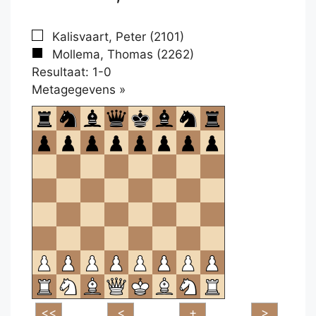
Kalisvaart, Peter (2101)
Mollema, Thomas (2262)
Resultaat: 1-0
Klikken
Metagegevens »
om
te
openen.