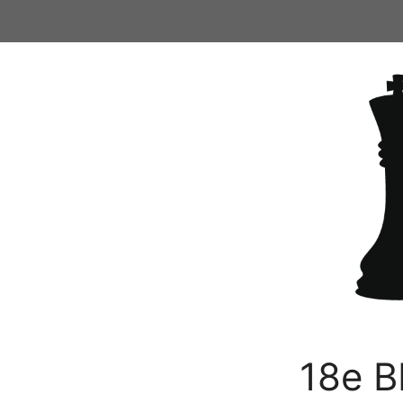
Ga
naar
de
inhoud
18e B