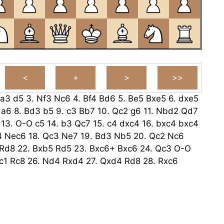
a3
d5
3.
Nf3
Nc6
4.
Bf4
Bd6
5.
Be5
Bxe5
6.
dxe5
a6
8.
Bd3
b5
9.
c3
Bb7
10.
Qc2
g6
11.
Nbd2
Qd7
13.
O-O
c5
14.
b3
Qc7
15.
c4
dxc4
16.
bxc4
bxc4
4
Nec6
18.
Qc3
Ne7
19.
Bd3
Nb5
20.
Qc2
Nc6
Rd8
22.
Bxb5
Rd5
23.
Bxc6+
Bxc6
24.
Qc3
O-O
c1
Rc8
26.
Nd4
Rxd4
27.
Qxd4
Rd8
28.
Rxc6