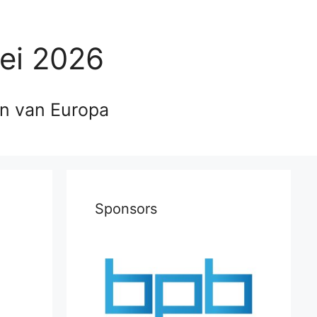
ei 2026
en van Europa
Sponsors