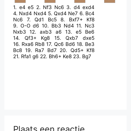
1.
e4
e5
2.
Nf3
Nc6
3.
d4
exd4
4.
Nxd4
Nxd4
5.
Qxd4
Ne7
6.
Bc4
Nc6
7.
Qd1
Bc5
8.
Bxf7+
Kf8
9.
O-O
d6
10.
Bb3
Nd4
11.
Nc3
Nxb3
12.
axb3
a6
13.
e5
Be6
14.
Qf3+
Kg8
15.
Qxb7
dxe5
16.
Rxa6
Rb8
17.
Qc6
Bd6
18.
Be3
Bc8
19.
Ra7
Bd7
20.
Qd5+
Kf8
21.
Rfa1
g6
22.
Bh6+
Ke8
23.
Bg7
Plaats een reactie