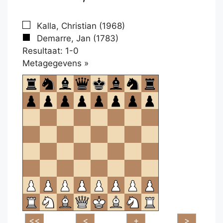
Kalla, Christian (1968)
Demarre, Jan (1783)
Resultaat: 1-0
Klikken
Metagegevens »
om
te
openen.