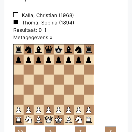
Kalla, Christian (1968)
Thoma, Sophia (1894)
Resultaat: 0-1
Klikken
Metagegevens »
om
te
openen.