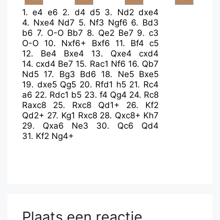
1.
e4
e6
2.
d4
d5
3.
Nd2
dxe4
4.
Nxe4
Nd7
5.
Nf3
Ngf6
6.
Bd3
b6
7.
O-O
Bb7
8.
Qe2
Be7
9.
c3
O-O
10.
Nxf6+
Bxf6
11.
Bf4
c5
12.
Be4
Bxe4
13.
Qxe4
cxd4
14.
cxd4
Be7
15.
Rac1
Nf6
16.
Qb7
Nd5
17.
Bg3
Bd6
18.
Ne5
Bxe5
19.
dxe5
Qg5
20.
Rfd1
h5
21.
Rc4
a6
22.
Rdc1
b5
23.
f4
Qg4
24.
Rc8
Raxc8
25.
Rxc8
Qd1+
26.
Kf2
Qd2+
27.
Kg1
Rxc8
28.
Qxc8+
Kh7
29.
Qxa6
Ne3
30.
Qc6
Qd4
31.
Kf2
Ng4+
Plaats een reactie