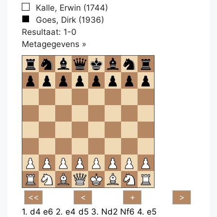
Kalle, Erwin (1744)
Goes, Dirk (1936)
Resultaat: 1-0
Klikken
Metagegevens »
om
te
openen.
1.
d4
e6
2.
e4
d5
3.
Nd2
Nf6
4.
e5