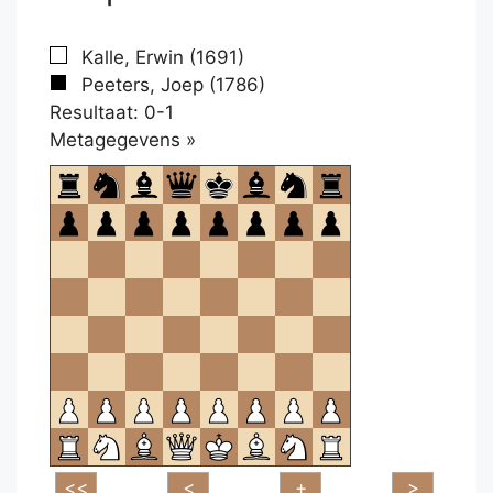
Kalle, Erwin (1691)
Peeters, Joep (1786)
Resultaat: 0-1
Klikken
Metagegevens »
om
te
openen.