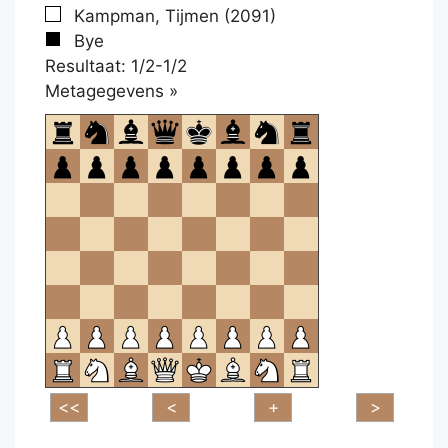
Kampman, Tijmen (2091)
Bye
Resultaat: 1/2-1/2
Klikken
Metagegevens »
om
te
openen.