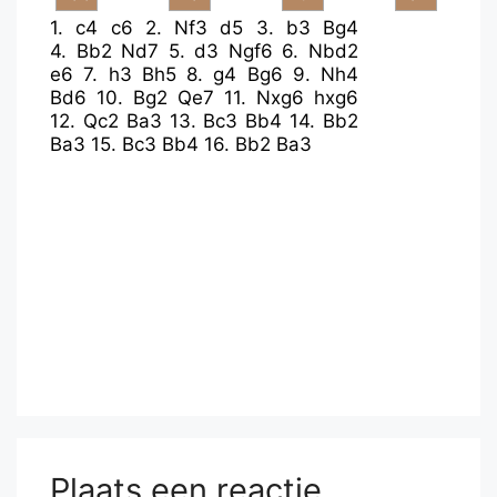
1.
c4
c6
2.
Nf3
d5
3.
b3
Bg4
4.
Bb2
Nd7
5.
d3
Ngf6
6.
Nbd2
e6
7.
h3
Bh5
8.
g4
Bg6
9.
Nh4
Bd6
10.
Bg2
Qe7
11.
Nxg6
hxg6
12.
Qc2
Ba3
13.
Bc3
Bb4
14.
Bb2
Ba3
15.
Bc3
Bb4
16.
Bb2
Ba3
Plaats een reactie