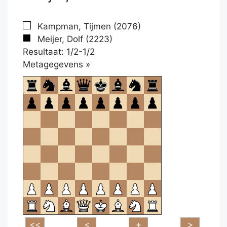
Kampman, Tijmen (2076)
Meijer, Dolf (2223)
Resultaat: 1/2-1/2
Klikken
Metagegevens »
om
te
openen.