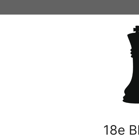
Ga
naar
de
inhoud
18e B