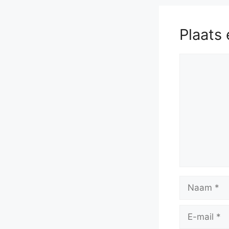
Plaats 
Reactie
Naam
E-
mail