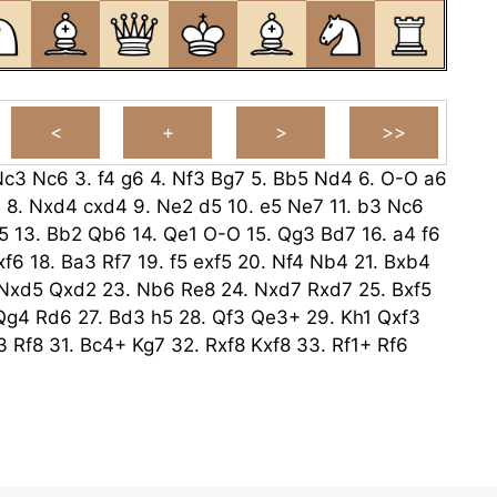
Nc3
Nc6
3.
f4
g6
4.
Nf3
Bg7
5.
Bb5
Nd4
6.
O-O
a6
6
8.
Nxd4
cxd4
9.
Ne2
d5
10.
e5
Ne7
11.
b3
Nc6
5
13.
Bb2
Qb6
14.
Qe1
O-O
15.
Qg3
Bd7
16.
a4
f6
xf6
18.
Ba3
Rf7
19.
f5
exf5
20.
Nf4
Nb4
21.
Bxb4
Nxd5
Qxd2
23.
Nb6
Re8
24.
Nxd7
Rxd7
25.
Bxf5
Qg4
Rd6
27.
Bd3
h5
28.
Qf3
Qe3+
29.
Kh1
Qxf3
3
Rf8
31.
Bc4+
Kg7
32.
Rxf8
Kxf8
33.
Rf1+
Rf6