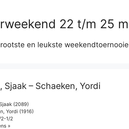
erweekend 22 t/m 25 m
rootste en leukste weekendtoernooi
 Sjaak – Schaeken, Yordi
jaak (2089)
, Yordi (1916)
/2-1/2
Klikken
ns »