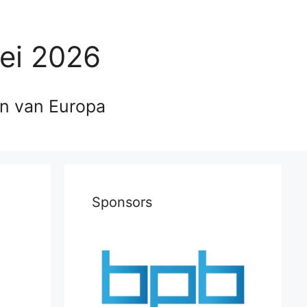
ei 2026
en van Europa
Sponsors