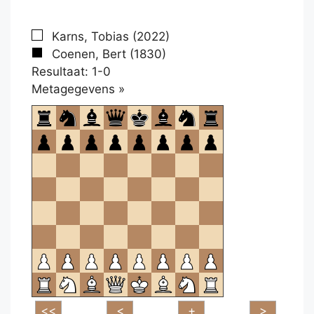
Karns, Tobias (2022)
Coenen, Bert (1830)
Resultaat: 1-0
Klikken
Metagegevens »
om
te
openen.