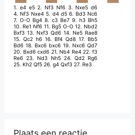
1.
e4
e5
2.
Nf3
Nf6
3.
Nxe5
d6
4.
Nf3
Nxe4
5.
d4
d5
6.
Bd3
Nc6
7.
O-O
Bg4
8.
c3
Be7
9.
h3
Bh5
10.
Re1
Nf6
11.
Bg5
O-O
12.
Nbd2
Bxf3
13.
Nxf3
Qd6
14.
Ne5
Rae8
15.
Qc2
h6
16.
Bf4
Qd8
17.
Bb5
Bd6
18.
Bxc6
bxc6
19.
Nxc6
Qd7
20.
Bxd6
cxd6
21.
Nb4
Re4
22.
f3
Re6
23.
Nd3
Nh5
24.
Qd2
Rg6
25.
Kh2
Qf5
26.
g4
Qxf3
27.
Re3
Plaats een reactie