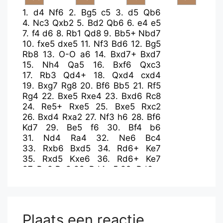
1.
d4
Nf6
2.
Bg5
c5
3.
d5
Qb6
4.
Nc3
Qxb2
5.
Bd2
Qb6
6.
e4
e5
7.
f4
d6
8.
Rb1
Qd8
9.
Bb5+
Nbd7
10.
fxe5
dxe5
11.
Nf3
Bd6
12.
Bg5
Rb8
13.
O-O
a6
14.
Bxd7+
Bxd7
15.
Nh4
Qa5
16.
Bxf6
Qxc3
17.
Rb3
Qd4+
18.
Qxd4
cxd4
19.
Bxg7
Rg8
20.
Bf6
Bb5
21.
Rf5
Rg4
22.
Bxe5
Rxe4
23.
Bxd6
Rc8
24.
Re5+
Rxe5
25.
Bxe5
Rxc2
26.
Bxd4
Rxa2
27.
Nf3
h6
28.
Bf6
Kd7
29.
Be5
f6
30.
Bf4
b6
31.
Nd4
Ra4
32.
Ne6
Bc4
33.
Rxb6
Bxd5
34.
Rd6+
Ke7
35.
Rxd5
Kxe6
36.
Rd6+
Ke7
37.
Bg3
Ra3
38.
Rd4
a5
39.
Bd6+
Plaats een reactie