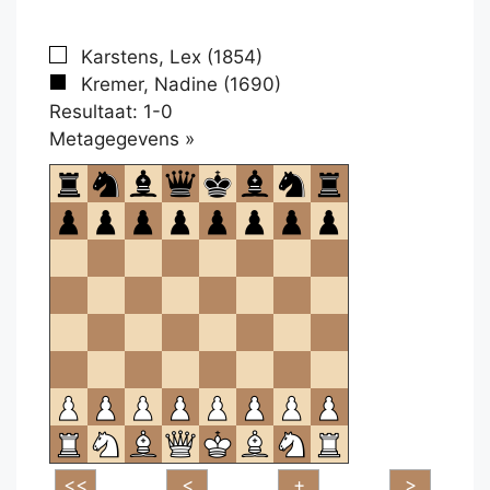
Karstens, Lex (1854)
Kremer, Nadine (1690)
Resultaat: 1-0
Klikken
Metagegevens »
om
te
openen.